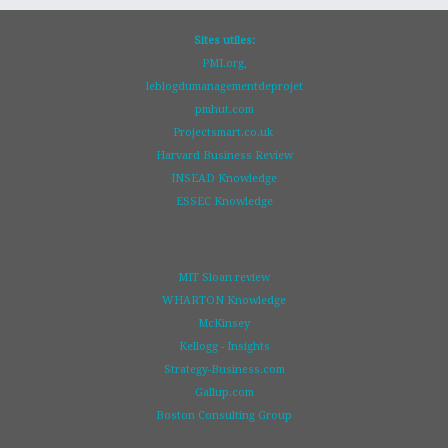
Sites utiles:
PMI.org,
leblogdumanagementdeprojet
pmhut.com
Projectsmart.co.uk
Harvard Business Review
INSEAD Knowledge
ESSEC Knowledge
MIT Sloan review
WHARTON Knowledge
McKinsey
Kellogg - Insights
Strategy-Business.com
Gallup.com
Boston Consulting Group