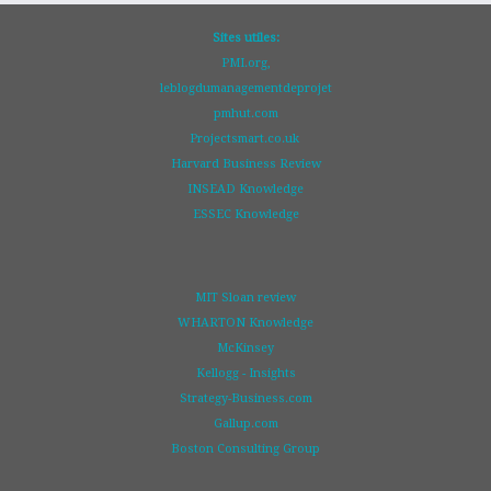
Sites utiles:
PMI.org,
leblogdumanagementdeprojet
pmhut.com
Projectsmart.co.uk
Harvard Business Review
INSEAD Knowledge
ESSEC Knowledge
MIT Sloan review
WHARTON Knowledge
McKinsey
Kellogg - Insights
Strategy-Business.com
Gallup.com
Boston Consulting Group