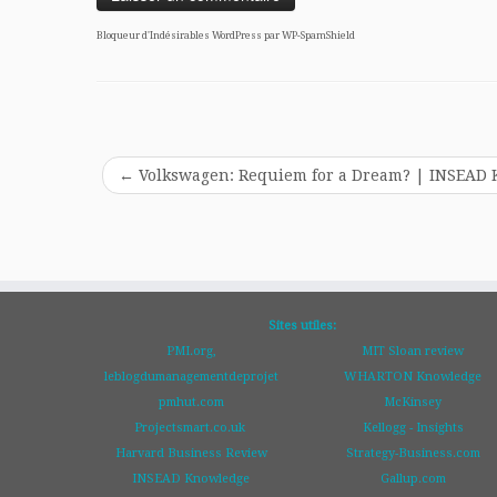
Bloqueur d'Indésirables WordPress par WP-SpamShield
←
Volkswagen: Requiem for a Dream? | INSEAD
Sites utiles:
PMI.org,
MIT Sloan review
leblogdumanagementdeprojet
WHARTON Knowledge
pmhut.com
McKinsey
Projectsmart.co.uk
Kellogg - Insights
Harvard Business Review
Strategy-Business.com
INSEAD Knowledge
Gallup.com