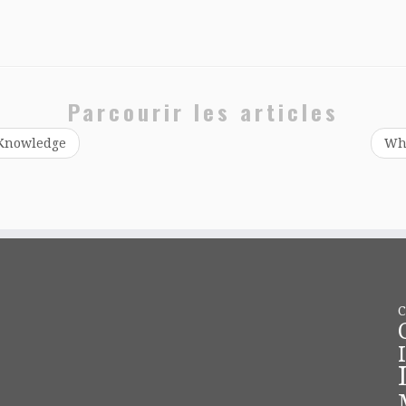
Parcourir les articles
 Knowledge
Wha
C