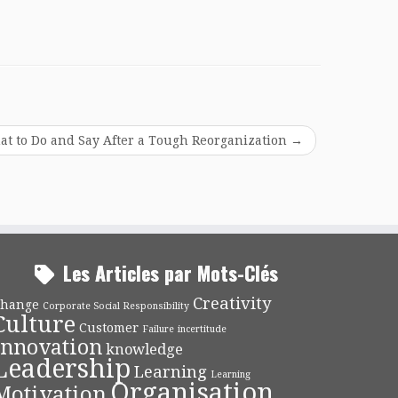
t to Do and Say After a Tough Reorganization
→
Les Articles par Mots-Clés
Creativity
hange
Corporate Social Responsibility
Culture
Customer
Failure
incertitude
Innovation
knowledge
Leadership
Learning
Learning
Organisation
Motivation