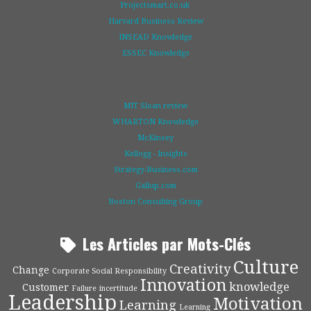
Projectsmart.co.uk
Harvard Business Review
INSEAD Knowledge
ESSEC Knowledge
MIT Sloan review
WHARTON Knowledge
McKinsey
Kellogg - Insights
Strategy-Business.com
Gallup.com
Boston Consulting Group
Les Articles par Mots-Clés
Culture
Creativity
Change
Corporate Social Responsibility
Innovation
knowledge
Customer
Failure
incertitude
Leadership
Motivation
Learning
Learning