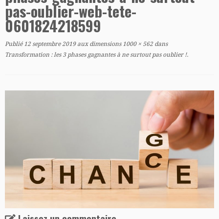
pas-oublier-web-tete-
0601824218599
Publié
12 septembre 2019
aux dimensions
1000 × 562
dans
Transformation : les 3 phases gagnantes à ne surtout pas oublier !
.
Laissez un commentaire