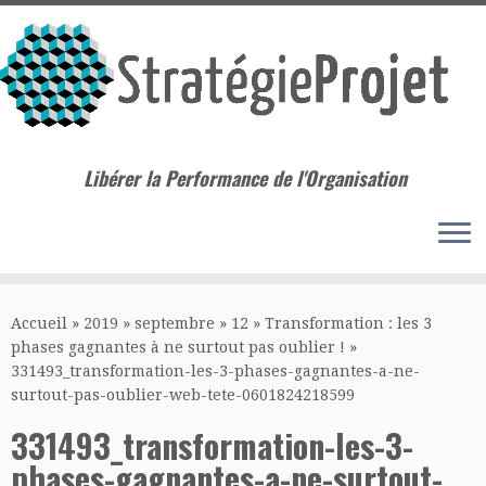
Libérer la Performance de l'Organisation
Passer
au
Accueil
»
2019
»
septembre
»
12
»
Transformation : les 3
contenu
phases gagnantes à ne surtout pas oublier !
»
331493_transformation-les-3-phases-gagnantes-a-ne-
surtout-pas-oublier-web-tete-0601824218599
331493_transformation-les-3-
phases-gagnantes-a-ne-surtout-