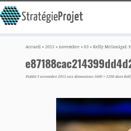
Passer
au
Accueil
»
2015
»
novembre
»
03
»
Kelly McGonigal: 
contenu
e87188cac214399dd4d
Publié
3 novembre 2015
aux dimensions
1600 × 1200
dans
Kell