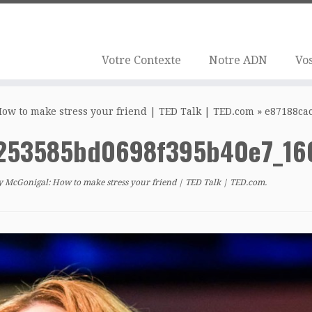
Votre Contexte
Notre ADN
Vos
How to make stress your friend | TED Talk | TED.com
»
e87188ca
253585bd0698f395b40e7_16
y McGonigal: How to make stress your friend | TED Talk | TED.com
.