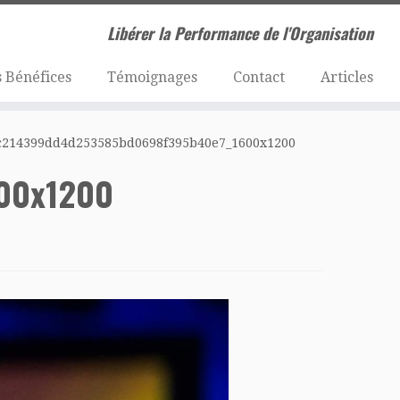
Libérer la Performance de l'Organisation
 Bénéfices
Témoignages
Contact
Articles
c214399dd4d253585bd0698f395b40e7_1600x1200
00x1200