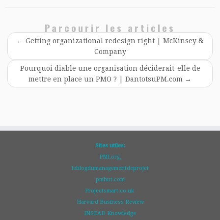
Parcourir les articles
←
Getting organizational redesign right | McKinsey &
Company
Pourquoi diable une organisation déciderait-elle de
mettre en place un PMO ? | DantotsuPM.com
→
Sites utiles:
PMI.org,
leblogdumanagementdeprojet
pmhut.com
Projectsmart.co.uk
Harvard Business Review
INSEAD Knowledge