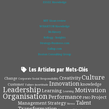
ESSEC Knowledge
MIT Sloan review
WHARTON Knowledge
McKinsey
Kellogg - Insights
Strategy-Business.com
Gallup.com
Boston Consulting Group
Les Articles par Mots-Clés
Culture
Creativity
Change
Corporate Social Responsibility
Innovation
knowledge
Customer
Failure
incertitude
Leadership
Motivation
Learning
Learning
Organisation
Performance
Project
PMO
Talent
Management
Strategy
Stress
Transformation